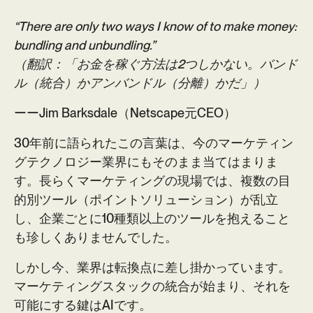
“There are only two ways I know of to make money:
bundling and unbundling.”
（翻訳：「お金を稼ぐ方法は2つしかない。バンド
ル（統合）かアンバンドル（分離）かだ」）
ーーJim Barksdale（Netscape元CEO）
30年前に語られたこの言葉は、今のマーケティン
グテクノロジー業界にもそのまま当てはまりま
す。長らくマーケティングの現場では、複数の目
的別ツール（ポイントソリューション）が乱立
し、企業ごとに10種類以上のツールを抱えること
も珍しくありませんでした。
しかし今、業界は転換点に差し掛かっています。
マーケティングスタックの統合が始まり、それを
可能にする鍵はAIです。