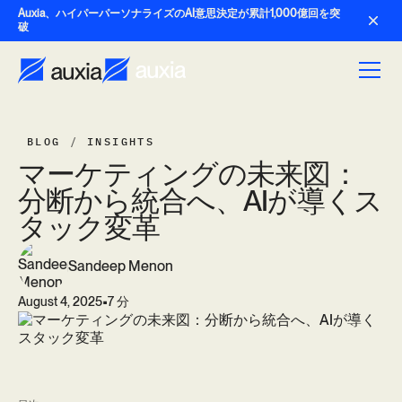
Auxia、ハイパーパーソナライズのAI意思決定が累計1,000億回を突
破
BLOG
/
INSIGHTS
マ
ー
ケ
テ
ィ
ン
グ
の
未
来
図
：
分
断
か
ら
統
合
へ
、
A
I
が
導
く
ス
タ
ッ
ク
変
革
Sandeep Menon
•
August 4, 2025
7 分